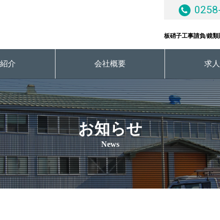
0258
板硝子工事請負/鏡類
業紹介
会社概要
求人
お知らせ
News